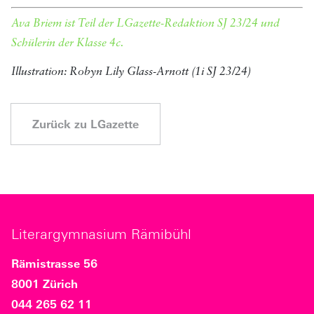
Ava Briem ist Teil der LGazette-Redaktion SJ 23/24 und
Schülerin der Klasse 4c.
Illustration: Robyn Lily Glass-Arnott (1i SJ 23/24)
Zurück zu LGazette
Literargymnasium Rämibühl
Rämistrasse 56
8001 Zürich
044 265 62 11